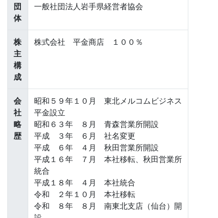
団
一般社団法人岩手県経営者協会
体
株
株式会社 平金商店 １００％
主
構
成
会
昭和５９年１０月 東北メルコムビジネス
社
平金設立
略
昭和６３年 ８月 青森営業所開設
歴
平成 ３年 ６月 社名変更
平成 ６年 ４月 秋田営業所開設
平成１６年 ７月 本社移転、秋田営業所
統合
平成１８年 ４月 本社統合
令和 ２年１０月 本社移転
令和 ８年 ８月 南東北支店（仙台）開
設