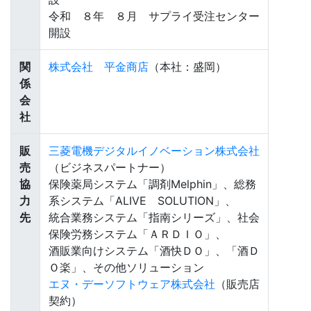
令和 ８年 ８月 サプライ受注センター
開設
関
株式会社 平金商店
（本社：盛岡）
係
会
社
販
三菱電機デジタルイノベーション株式会社
売
（ビジネスパートナー）
協
保険薬局システム「調剤Melphin」、総務
力
系システム「ALIVE SOLUTION」、
先
統合業務システム「指南シリーズ」、社会
保険労務システム「ＡＲＤＩＯ」、
酒販業向けシステム「酒快ＤＯ」、「酒Ｄ
Ｏ楽」、その他ソリューション
エヌ・デーソフトウェア株式会社
（販売店
契約）