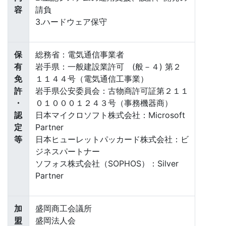
容
請負
3.ハードウェア保守
保
総務省：電気通信事業者
有
岩手県：一般建設業許可 (般－４) 第２
免
１１４４号（電気通信工事業）
許
岩手県公安委員会：古物商許可証第２１１
・
０１０００１２４３号（事務機器商）
認
日本マイクロソフト株式会社：Microsoft
定
Partner
等
日本ヒューレットパッカード株式会社：ビ
ジネスパートナー
ソフォス株式会社（SOPHOS）：Silver
Partner
加
盛岡商工会議所
盟
盛岡法人会